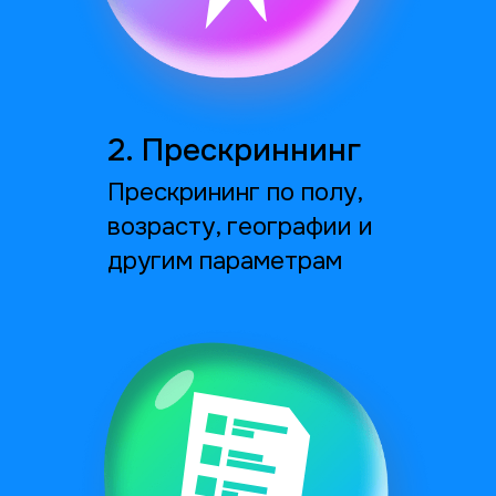
Предоставим
результат
от 1-го дня
Мы выполняем набор респондентов по
собственной технологии, никогда не обращаясь
к посредникам, и можем себе позволить
предлагать лучшие условия. У нас нет ненужных
людей и наценок. Цена комплита
рассчитывается индивидуально для каждого
проекта. Сроки реализации проекта стартуют
от одного дня.
Наберём
уникальных
респондентов на