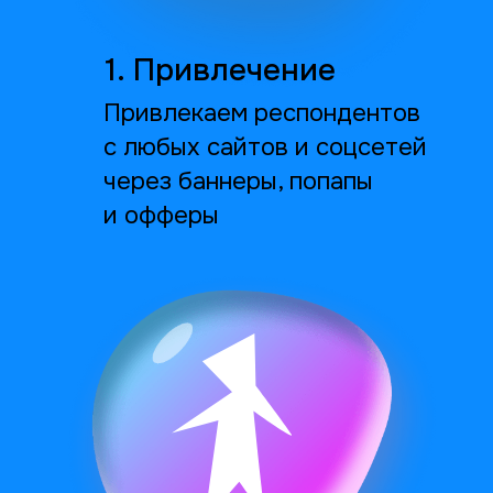
Прохождение опроса
и вознаграждение
респондента
Сохраняем
максимальное
качество по
удобной цене
Благодаря собственной технологии и
опыту работы, наши услуги
предоставляются по рыночной цене.
У нас нет ненужных людей и наценок.
Цена комплита рассчитывается
индивидуально для каждого проекта