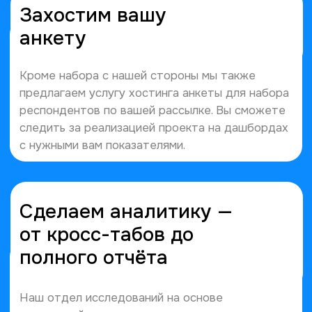
Напишите нам
или оставьте
заявку, и мы
сами свяжемся
с вами!
+7 993 641 0564
Info@cup.li