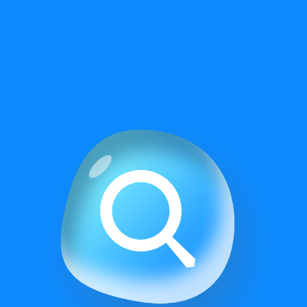
3. Распределение
Направление респондента
на опрос в зависимости
от прескрининга
4. Вознаграждение