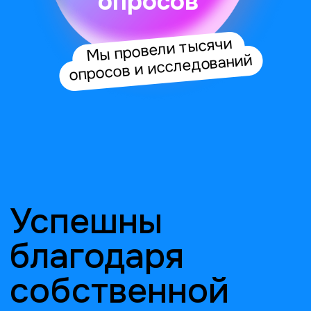
1. Привлечение
Привлекаем респондентов
с любых сайтов и соцсетей
через баннеры, попапы
и офферы