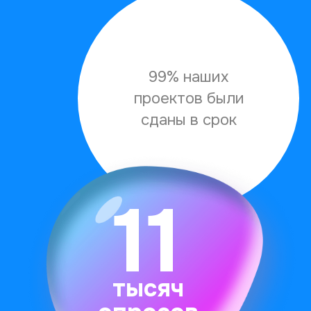
технологии
рекрутинга
респондентов
Наш метод базируется на ривер-
сэмплинге, но исключает
качественные недостатки каждого
этапа. Это позволяет улучшить
качество получаемых данных,
оптимизировать работу с
респондентами и уменьшить цену
комплита.
О методе ↗