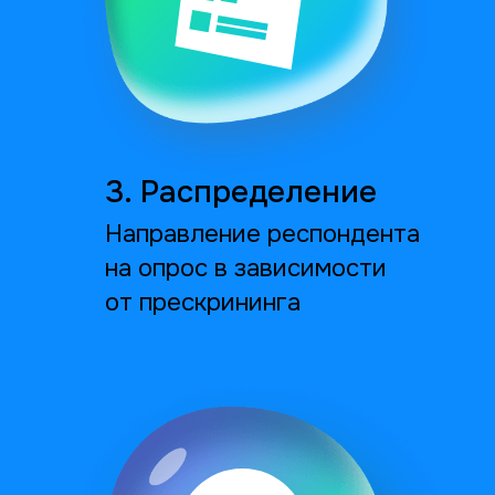
вашу выборку
Мы ищем респондентов среди всех
пользователей интернета, обеспечивая любые
выборки и репрезентативность. С помощью
собственной программной разработки
респонденты автоматически перенаправляются
на наиболее подходящие им опросы с учётом
приоритизации текущих проектов.
Запрограммируем
онлайн-анкету
любой сложности
Демо-анкета↗
Мы бесплатно адаптируем вашу анкету под
онлайн-опрос на разных носителях и браузерах.
Такая анкета будет отвечать стандартам UX-
дизайна, будет интересна респондентам,
что повысит качество ответов и частоту
отклика на проекте. Чтобы предлагать вам
оптимальные решения для любых анкет,
мы используем все возможности
профессиональной платформы для создания