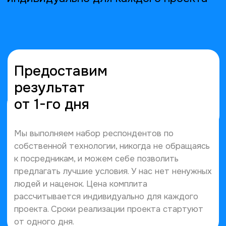
кейсов↗
Нам доверяют
классные
компании