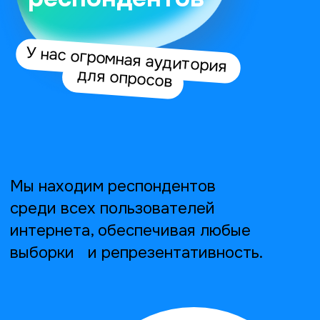
11
тысяч
опросов
Мы провели тысячи
опросов и исследований
Успешны
благодаря
собственной