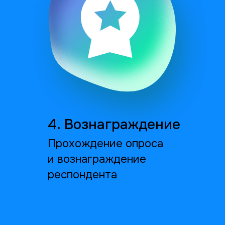
онлайн-опросов Survey Alchemer.
Захостим вашу
анкету
Кроме набора с нашей стороны мы также
предлагаем услугу хостинга анкеты для набора
респондентов по вашей рассылке. Вы сможете
следить за реализацией проекта на дашбордах
с нужными вам показателями.
Сделаем аналитику —
от кросс-табов до
полного отчёта
Наш отдел исследований на основе
полученной по результатам опроса
базы данных подготовит отчёт нужной
вам детализации в короткие сроки.