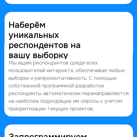
Мы ведём долгосрочные отношения
с клиентами и партнерами.
Проводим
Работаем вместе
трекинговый опрос
с 2016 года
в течение 2-ух лет
Работали
Реализовали более
над более
500 проектов
100 проектами
с 2016 года