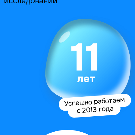
с 2013 года
Любые ГЕО
в России
и СНГ
39
миллионов
респондентов
У нас огромная аудитория