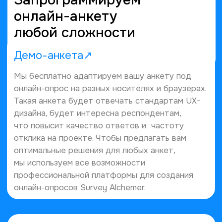
Проводим
Провели более
ежемесячный
50 опросов
трекинг с 2017
года
Выполнили
Сотрудничаем
200 опросов
с 2016 года
Успешно завершили
более 150 проектов